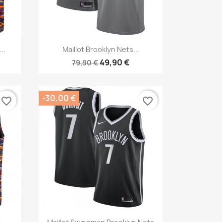
Aperçu rapide

..
Maillot Brooklyn Nets...
49,90 €
79,90 €
-30,00 €
favorite_border
favorite_border
Aperçu rapide
