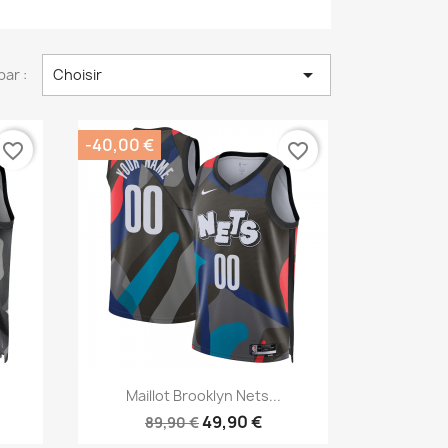

par :
Choisir
-40,00 €
favorite_border
favorite_border
Aperçu rapide

Maillot Brooklyn Nets...
49,90 €
89,90 €