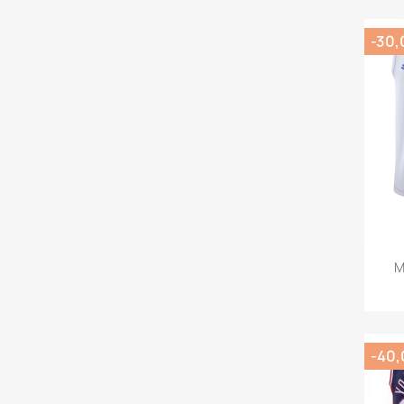
-30,
M
-40,