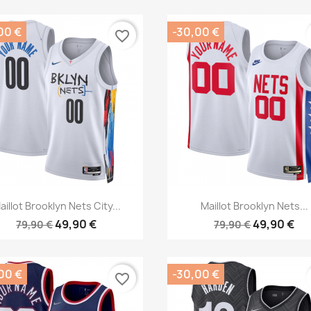
00 €
-30,00 €
favorite_border
Aperçu rapide
Aperçu rapide


aillot Brooklyn Nets City...
Maillot Brooklyn Nets...
49,90 €
49,90 €
79,90 €
79,90 €
00 €
-30,00 €
favorite_border