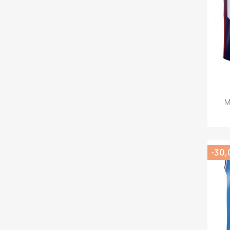
M
-30,