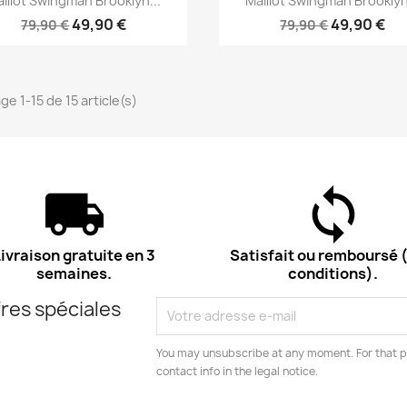
illot Swingman Brooklyn...
Maillot Swingman Brooklyn
49,90 €
49,90 €
79,90 €
79,90 €
ge 1-15 de 15 article(s)
ivraison gratuite en 3
Satisfait ou remboursé (
semaines.
conditions).
res spéciales
You may unsubscribe at any moment. For that p
contact info in the legal notice.