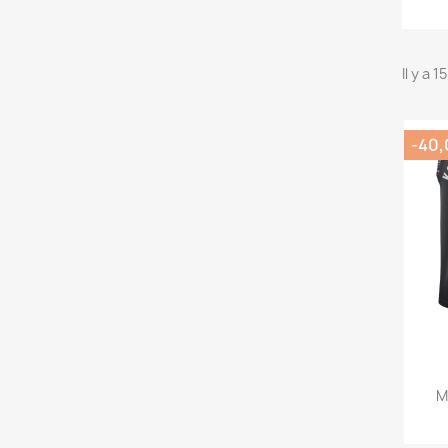
Il y a 
-40,
M