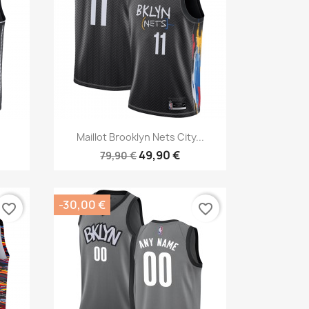
Aperçu rapide

Maillot Brooklyn Nets City...
49,90 €
79,90 €
-30,00 €
favorite_border
favorite_border