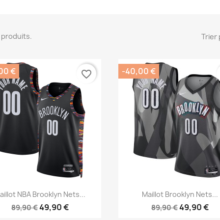
15 produits.
Trier 
00 €
-40,00 €
favorite_border
Aperçu rapide
Aperçu rapide


aillot NBA Brooklyn Nets...
Maillot Brooklyn Nets...
49,90 €
49,90 €
89,90 €
89,90 €