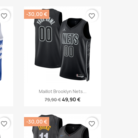
-30,00 €
favorite_border
favorite_border
Aperçu rapide

Maillot Brooklyn Nets...
49,90 €
79,90 €
-30,00 €
favorite_border
favorite_border