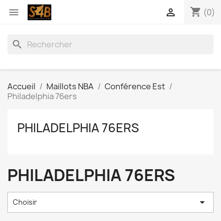
shopping_cart


(0)
search
Accueil
Maillots NBA
Conférence Est
Philadelphia 76ers
PHILADELPHIA 76ERS
PHILADELPHIA 76ERS

Choisir