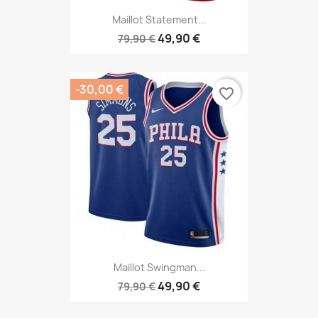
Maillot Statement...
49,90 €
79,90 €
-30,00 €
favorite_border
Maillot Swingman...
49,90 €
79,90 €