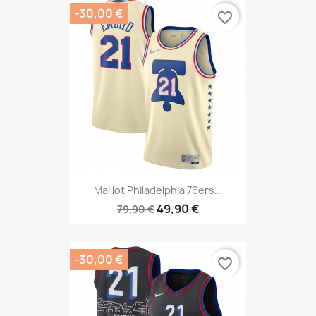
-30,00 €
favorite_border
Maillot Philadelphia 76ers...
49,90 €
79,90 €
-30,00 €
favorite_border