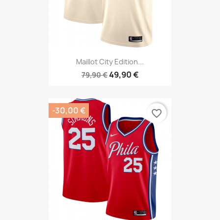
Maillot City Edition...
49,90 €
79,90 €
-30,00 €
favorite_border