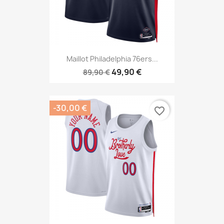
Maillot Philadelphia 76ers...
49,90 €
89,90 €
-30,00 €
favorite_border