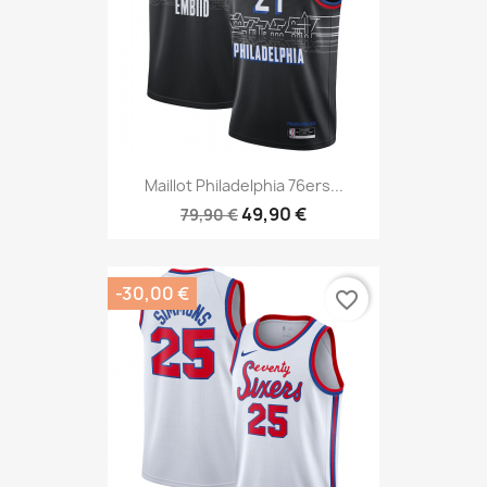
Maillot Philadelphia 76ers...
49,90 €
79,90 €
-30,00 €
favorite_border