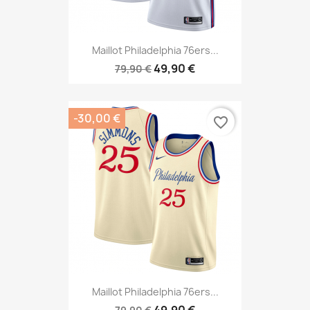
Maillot Philadelphia 76ers...
49,90 €
79,90 €
-30,00 €
favorite_border
Maillot Philadelphia 76ers...