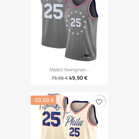
Maillot Swingman...
49,90 €
79,90 €
-30,00 €
favorite_border