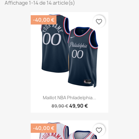
Affichage 1-14 de 14 article(s)
-40,00 €
favorite_border
Maillot NBA Philadelphia...
49,90 €
89,90 €
-40,00 €
favorite_border