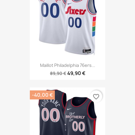
Maillot Philadelphia 76ers...
49,90 €
89,90 €
-40,00 €
favorite_border