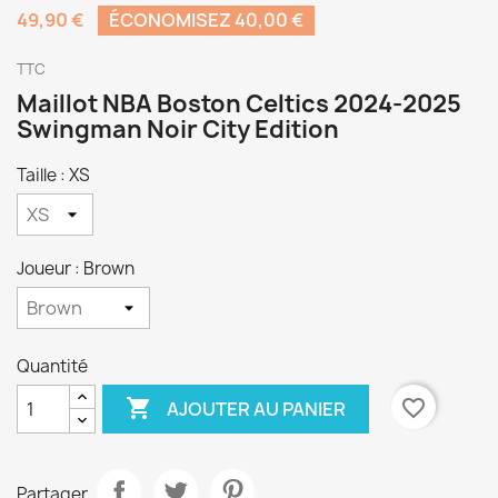
49,90 €
ÉCONOMISEZ 40,00 €
TTC
Maillot NBA Boston Celtics 2024-2025
Swingman Noir City Edition
Taille : XS
Joueur : Brown
Quantité

favorite_border
AJOUTER AU PANIER
Partager