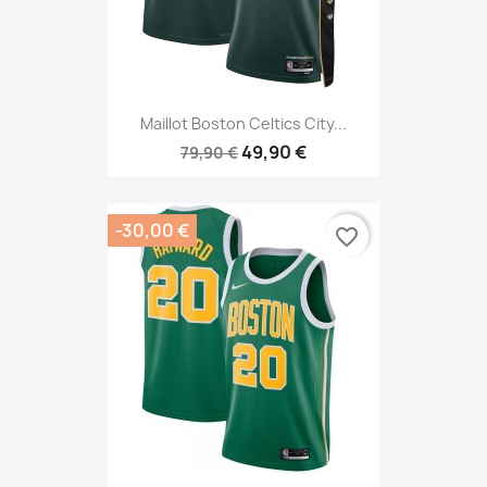
Maillot Boston Celtics City...
49,90 €
79,90 €
-30,00 €
favorite_border