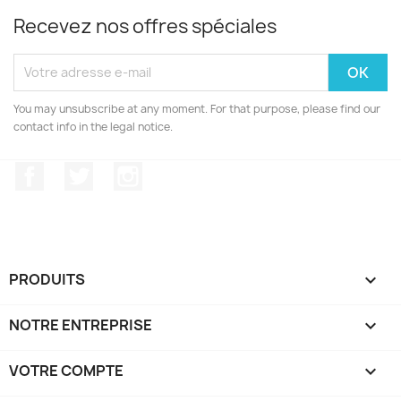
Recevez nos offres spéciales
You may unsubscribe at any moment. For that purpose, please find our
contact info in the legal notice.
Facebook
Twitter
Instagram
PRODUITS

NOTRE ENTREPRISE

VOTRE COMPTE
