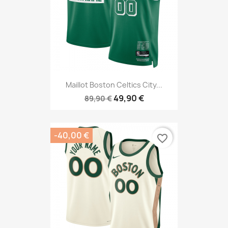
Maillot Boston Celtics City...
49,90 €
89,90 €
-40,00 €
favorite_border