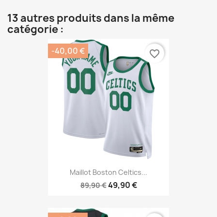
13 autres produits dans la même
catégorie :
-40,00 €
favorite_border
Maillot Boston Celtics...
49,90 €
89,90 €