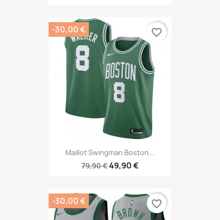
-30,00 €
favorite_border
Maillot Swingman Boston...
49,90 €
79,90 €
-30,00 €
favorite_border