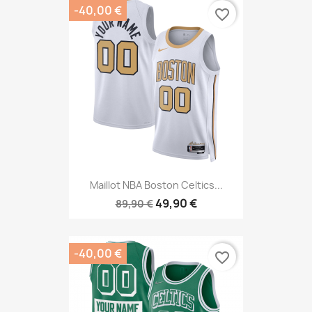
-40,00 €
favorite_border
Maillot NBA Boston Celtics...
49,90 €
89,90 €
-40,00 €
favorite_border