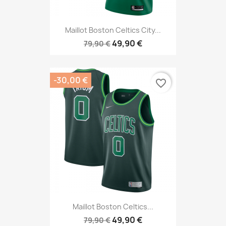
Maillot Boston Celtics City...
49,90 €
79,90 €
-30,00 €
favorite_border
Maillot Boston Celtics...
49,90 €
79,90 €