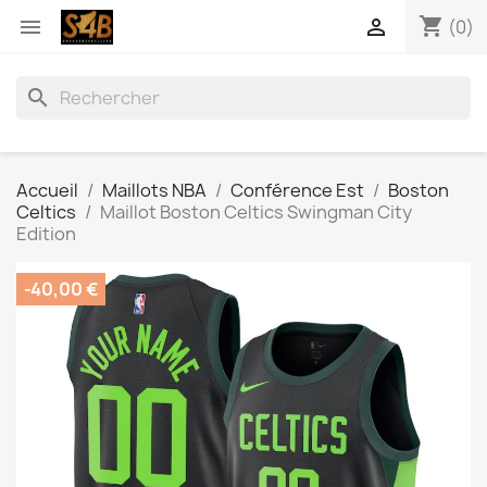
shopping_cart


(0)
search
Accueil
Maillots NBA
Conférence Est
Boston
Celtics
Maillot Boston Celtics Swingman City
Edition
-40,00 €