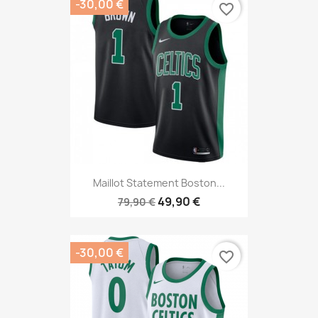
-30,00 €
favorite_border
Maillot Statement Boston...
49,90 €
79,90 €
-30,00 €
favorite_border