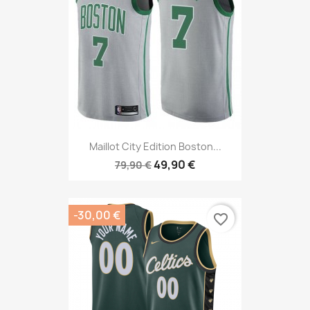
Maillot City Edition Boston...
49,90 €
79,90 €
-30,00 €
favorite_border