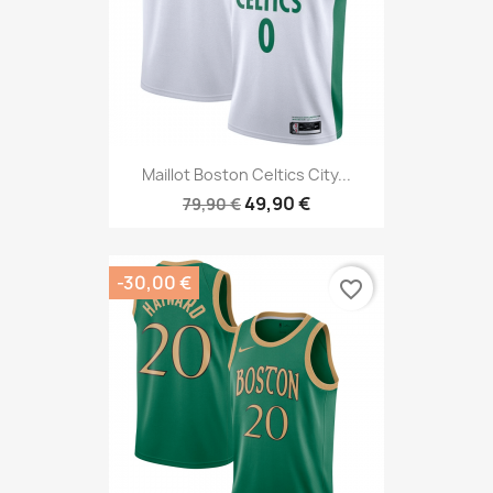
Maillot Boston Celtics City...
49,90 €
79,90 €
-30,00 €
favorite_border