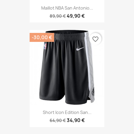
Maillot NBA San Antonio...
49,90 €
89,90 €
-30,00 €
favorite_border
Short Icon Edition San...
34,90 €
64,90 €