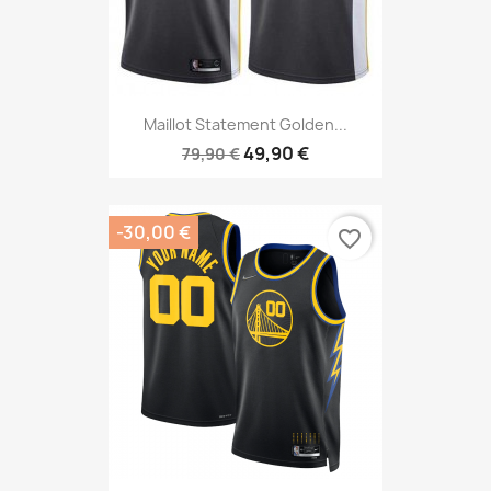
Maillot Statement Golden...
49,90 €
79,90 €
-30,00 €
favorite_border