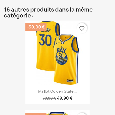
16 autres produits dans la même
catégorie :
-30,00 €
favorite_border
Maillot Golden State...
49,90 €
79,90 €