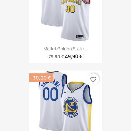
Maillot Golden State...
49,90 €
79,90 €
-30,00 €
favorite_border