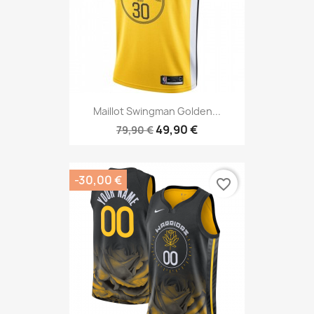
Maillot Swingman Golden...
49,90 €
79,90 €
-30,00 €
favorite_border