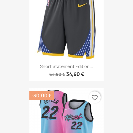
Short Statement Edition...
34,90 €
64,90 €
-30,00 €
favorite_border