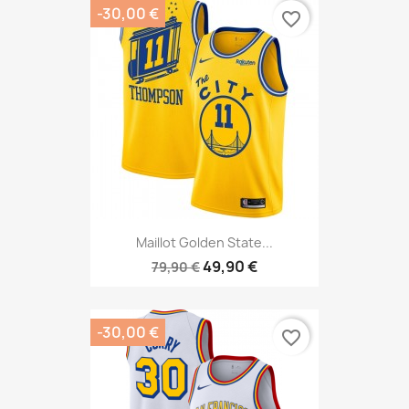
-30,00 €
favorite_border
Maillot Golden State...
49,90 €
79,90 €
-30,00 €
favorite_border