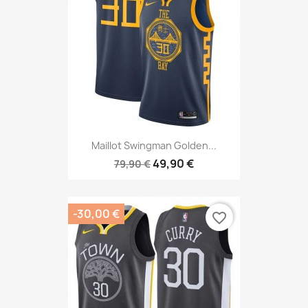
Maillot Swingman Golden...
49,90 €
79,90 €
-30,00 €
favorite_border