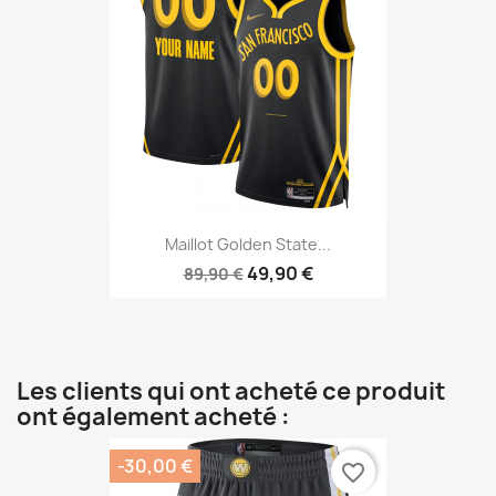
Maillot Golden State...
49,90 €
89,90 €
Les clients qui ont acheté ce produit
ont également acheté :
-30,00 €
favorite_border