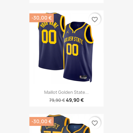
-30,00 €
favorite_border
Maillot Golden State...
49,90 €
79,90 €
-30,00 €
favorite_border