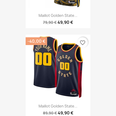
Maillot Golden State...
49,90 €
79,90 €
-40,00 €
favorite_border
Maillot Golden State...
49,90 €
89,90 €