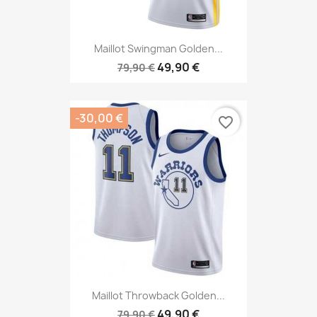
Maillot Swingman Golden...
49,90 €
79,90 €
-30,00 €
favorite_border
Maillot Throwback Golden...
49,90 €
79,90 €