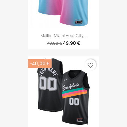
Maillot Miami Heat City...
49,90 €
79,90 €
-40,00 €
favorite_border