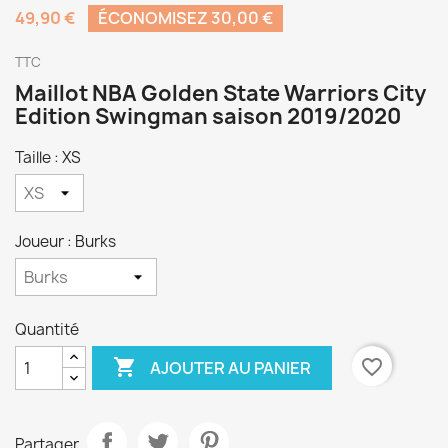
49,90 €
ÉCONOMISEZ 30,00 €
TTC
Maillot NBA Golden State Warriors City
Edition Swingman saison 2019/2020
Taille : XS
Joueur : Burks
Quantité

favorite_border
AJOUTER AU PANIER
Partager