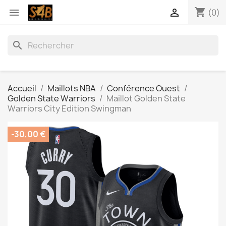
shopping_cart


(0)
search
Accueil
Maillots NBA
Conférence Ouest
Golden State Warriors
Maillot Golden State
Warriors City Edition Swingman
-30,00 €