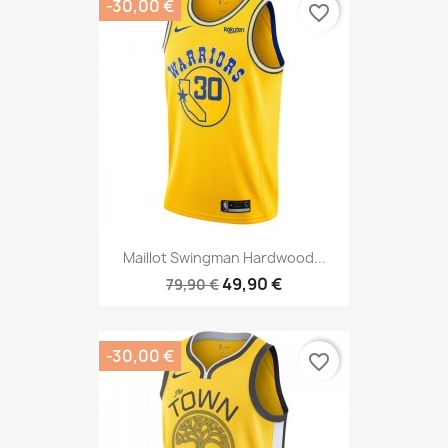
-30,00 €
favorite_border
Maillot Swingman Hardwood...
49,90 €
79,90 €
-30,00 €
favorite_border