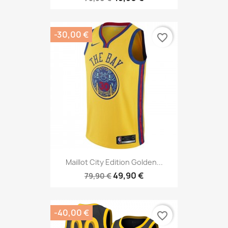
-30,00 €
favorite_border
Maillot City Edition Golden...
49,90 €
79,90 €
-40,00 €
favorite_border