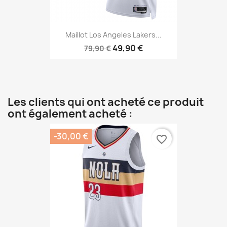
Maillot Los Angeles Lakers...
49,90 €
79,90 €
Les clients qui ont acheté ce produit
ont également acheté :
-30,00 €
favorite_border