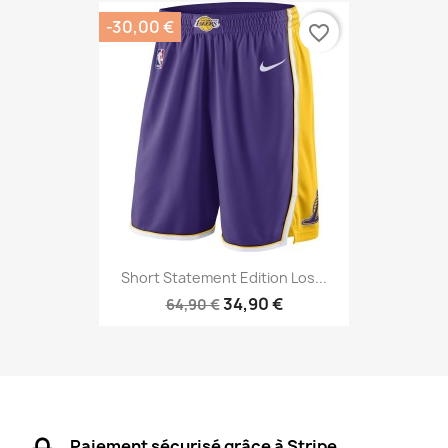
-30,00 €
favorite_border
Short Statement Edition Los...
34,90 €
64,90 €
Paiement sécurisé grâce à Stripe.