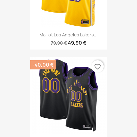
Maillot Los Angeles Lakers...
49,90 €
79,90 €
-40,00 €
favorite_border