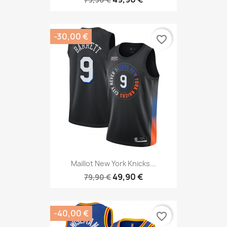
-30,00 €
favorite_border
Maillot New York Knicks...
49,90 €
79,90 €
-40,00 €
favorite_border