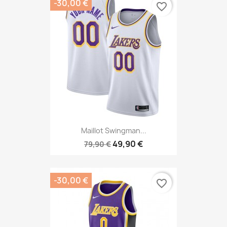
-30,00 €
favorite_border
Maillot Swingman...
49,90 €
79,90 €
-30,00 €
favorite_border