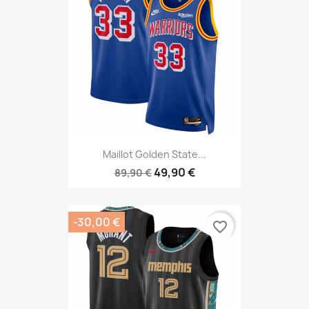
Maillot Golden State...
49,90 €
89,90 €
-30,00 €
favorite_border