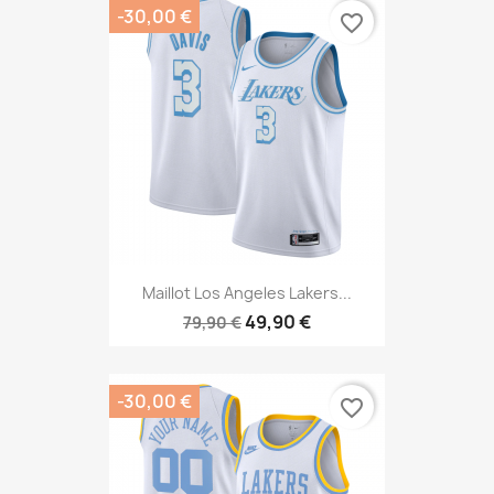
-30,00 €
favorite_border
Maillot Los Angeles Lakers...
49,90 €
79,90 €
-30,00 €
favorite_border