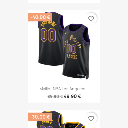
-40,00 €
favorite_border
Maillot NBA Los Angeles...
49,90 €
89,90 €
-30,00 €
favorite_border