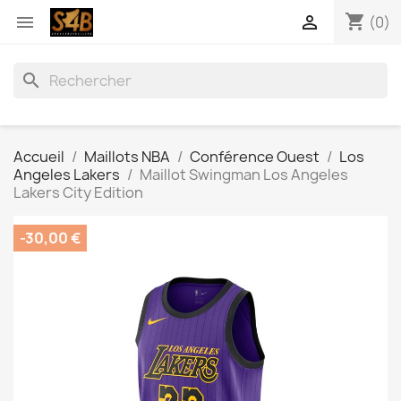
shopping_cart


(0)
search
Accueil
Maillots NBA
Conférence Ouest
Los
Angeles Lakers
Maillot Swingman Los Angeles
Lakers City Edition
-30,00 €