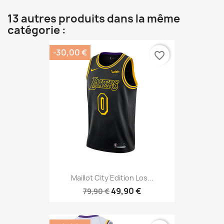
13 autres produits dans la même
catégorie :
-30,00 €
favorite_border
Maillot City Edition Los...
49,90 €
79,90 €