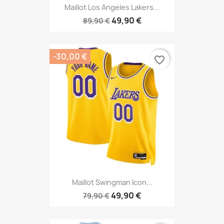
Maillot Los Angeles Lakers...
49,90 €
89,90 €
-30,00 €
favorite_border
Maillot Swingman Icon...
49,90 €
79,90 €