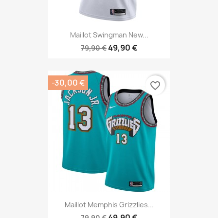
Maillot Swingman New...
49,90 €
79,90 €
-30,00 €
favorite_border
Maillot Memphis Grizzlies...
49,90 €
79,90 €