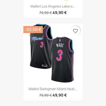
Maillot Los Angeles Lakers...
49,90 €
79,90 €
-30,00 €
favorite_border
Maillot Swingman Miami Heat...
49,90 €
79,90 €