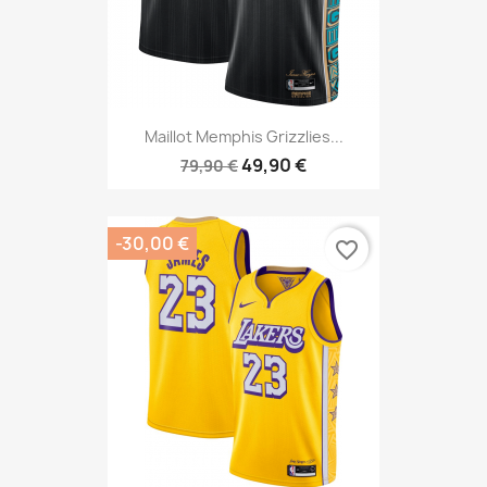
Maillot Memphis Grizzlies...
49,90 €
79,90 €
-30,00 €
favorite_border