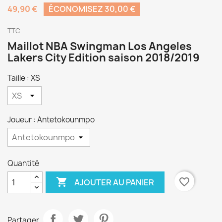
49,90 €
ÉCONOMISEZ 30,00 €
TTC
Maillot NBA Swingman Los Angeles
Lakers City Edition saison 2018/2019
Taille : XS
Joueur : Antetokounmpo
Quantité

favorite_border
AJOUTER AU PANIER
Partager