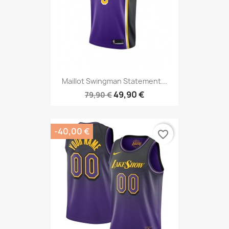
Maillot Swingman Statement...
49,90 €
79,90 €
-40,00 €
favorite_border