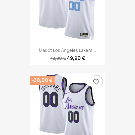
Maillot Los Angeles Lakers...
49,90 €
79,90 €
-30,00 €
favorite_border