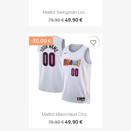
Maillot Swingman Los...
49,90 €
79,90 €
-30,00 €
favorite_border
Maillot Miami Heat City...
49,90 €
79,90 €