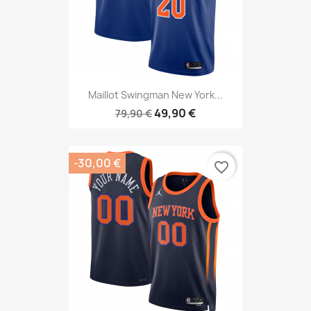
Maillot Swingman New York...
49,90 €
79,90 €
-30,00 €
favorite_border