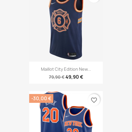
Maillot City Edition New...
49,90 €
79,90 €
-30,00 €
favorite_border