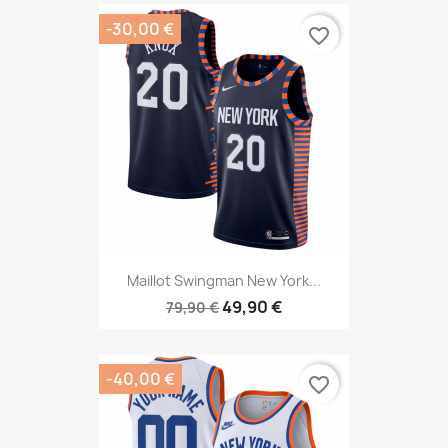
-30,00 €
favorite_border
Maillot Swingman New York...
49,90 €
79,90 €
-40,00 €
favorite_border