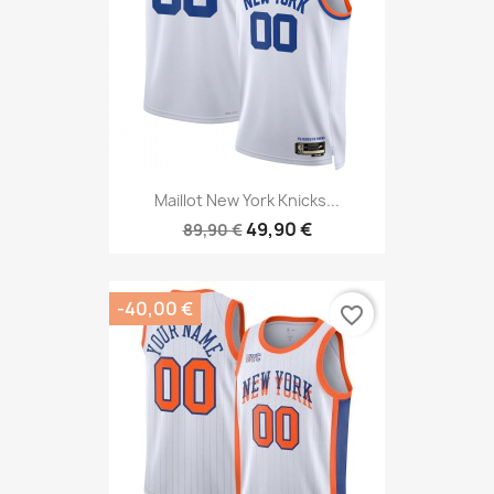
Maillot New York Knicks...
49,90 €
89,90 €
-40,00 €
favorite_border