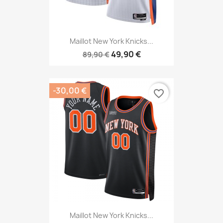
Maillot New York Knicks...
49,90 €
89,90 €
-30,00 €
favorite_border
Maillot New York Knicks...