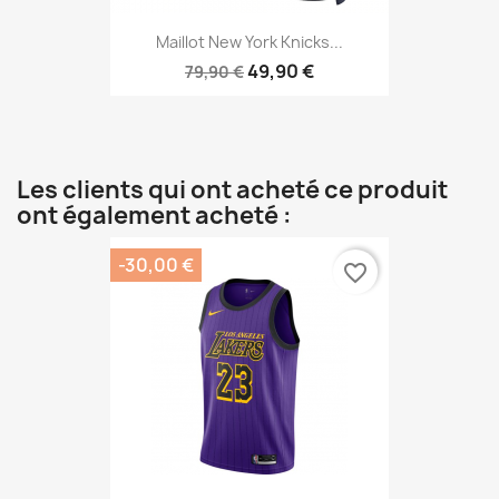
Maillot New York Knicks...
49,90 €
79,90 €
Les clients qui ont acheté ce produit
ont également acheté :
-30,00 €
favorite_border