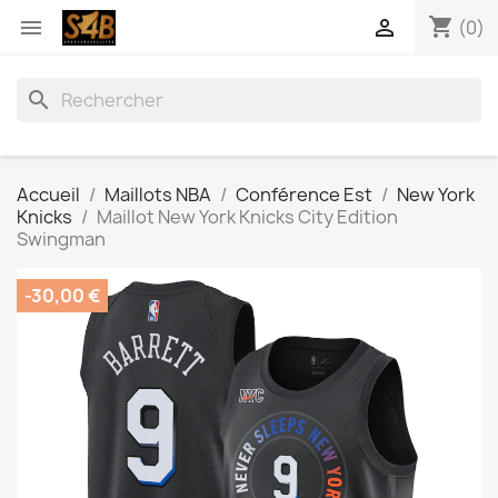
shopping_cart


(0)
search
Accueil
Maillots NBA
Conférence Est
New York
Knicks
Maillot New York Knicks City Edition
Swingman
-30,00 €