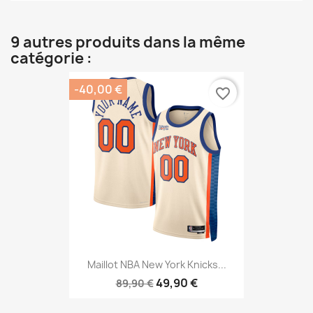
9 autres produits dans la même
catégorie :
-40,00 €
favorite_border
Maillot NBA New York Knicks...
49,90 €
89,90 €