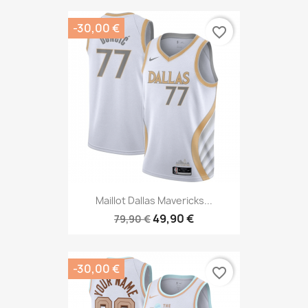
-30,00 €
favorite_border
Maillot Dallas Mavericks...
49,90 €
79,90 €
-30,00 €
favorite_border