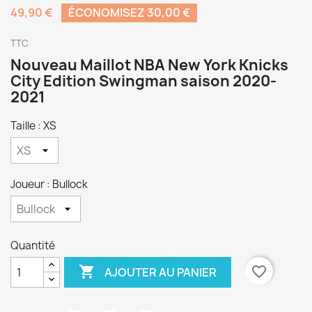
49,90 €
ÉCONOMISEZ 30,00 €
TTC
Nouveau Maillot NBA New York Knicks
City Edition Swingman saison 2020-
2021
Taille : XS
Joueur : Bullock
Quantité

favorite_border
AJOUTER AU PANIER